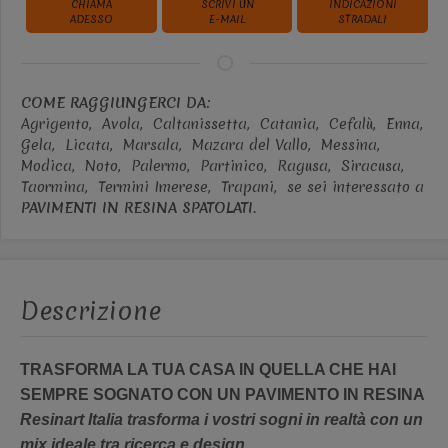
CHIAMA
SCRIVI UN
INDICAZIONI
ADESSO
E-MAIL
STRADALI
COME RAGGIUNGERCI DA:
Agrigento,
Avola,
Caltanissetta,
Catania,
Cefalù,
Enna,
Gela,
Licata,
Marsala,
Mazara del Vallo,
Messina,
Modica,
Noto,
Palermo,
Partinico,
Ragusa,
Siracusa,
Taormina,
Termini Imerese,
Trapani,
se sei interessato a
PAVIMENTI IN RESINA SPATOLATI
.
Descrizione
TRASFORMA LA TUA CASA IN QUELLA CHE HAI
SEMPRE SOGNATO CON UN PAVIMENTO IN RESINA
Resinart Italia trasforma i vostri sogni in realtà con un
mix ideale tra ricerca e design.