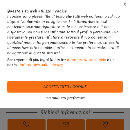
X
Questo sito web utilizza i cookie
I cookie sono piccoli file di testo che i siti web collocano sul tuo
dispositivo durante la navigazione. Le informazioni in essi
Home
I nostri lavori
PAVIMENTI IN RESINA SPATOLATI
contenute possono riguardare te, le tue preferenze o il tuo
dispositivo ma non ti identificano sotto il profilo personale. Puoi
liberamente prestare, rifiutare o revocare il tuo consenso in
qualsiasi momento, personalizzando le tue preferenze. La scelta
di accettare tutti i cookie ti offre certamente la completezza di
Realizzazione Pavimenti in
navigazione di questo sito web.
Resina Spatolata a Siracusa e
Per saperne di più, leggi la nostra
Informativa sui cookie
e la
nostra
Informativa sulla privacy
in Sicilia
ACCETTA TUTTI I COOKIE
DISPONIBILITÀ IMMEDIATA
Personalizza preferenze
Richiedi Informazioni