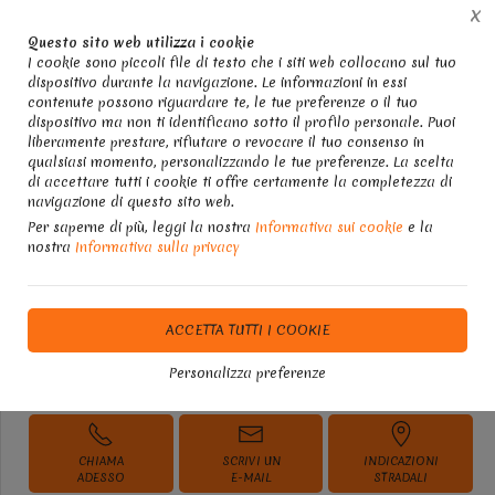
X
Questo sito web utilizza i cookie
I cookie sono piccoli file di testo che i siti web collocano sul tuo
dispositivo durante la navigazione. Le informazioni in essi
Home
I nostri lavori
PAVIMENTI IN RESINA SPATOLATI
contenute possono riguardare te, le tue preferenze o il tuo
dispositivo ma non ti identificano sotto il profilo personale. Puoi
liberamente prestare, rifiutare o revocare il tuo consenso in
qualsiasi momento, personalizzando le tue preferenze. La scelta
di accettare tutti i cookie ti offre certamente la completezza di
Pavimenti in Resina Spatolati
navigazione di questo sito web.
per interni in Sicilia
Per saperne di più, leggi la nostra
Informativa sui cookie
e la
nostra
Informativa sulla privacy
DISPONIBILITÀ IMMEDIATA
ACCETTA TUTTI I COOKIE
Personalizza preferenze
Richiedi Informazioni
CHIAMA
SCRIVI UN
INDICAZIONI
ADESSO
E-MAIL
STRADALI