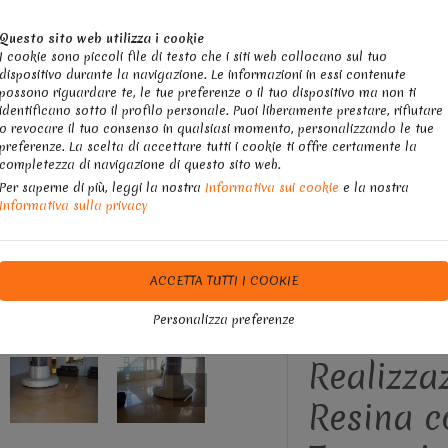
Questo sito web utilizza i cookie
I cookie sono piccoli file di testo che i siti web collocano sul tuo
dispositivo durante la navigazione. Le informazioni in essi contenute
possono riguardare te, le tue preferenze o il tuo dispositivo ma non ti
identificano sotto il profilo personale. Puoi liberamente prestare, rifiutare
o revocare il tuo consenso in qualsiasi momento, personalizzando le tue
preferenze. La scelta di accettare tutti i cookie ti offre certamente la
completezza di navigazione di questo sito web.
Per saperne di più, leggi la nostra
Informativa sui cookie
e la nostra
Informativa sulla privacy
S E TECNICHE
GUARDA CHE BELLI!
CHIEDI INFO
ACCETTA TUTTI I COOKIE
Personalizza preferenze
Realizza
Resina c