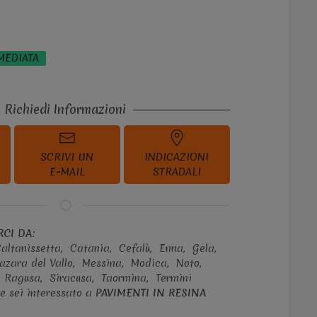
MEDIATA
Richiedi Informazioni
SCRIVI UN
INDICAZIONI
E-MAIL
STRADALI
CI DA:
altanissetta,
Catania,
Cefalù,
Enna,
Gela,
azara del Vallo,
Messina,
Modica,
Noto,
,
Ragusa,
Siracusa,
Taormina,
Termini
e sei interessato a
PAVIMENTI IN RESINA