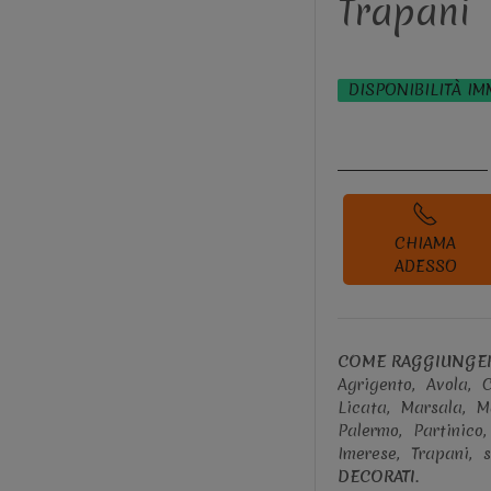
Trapani
DISPONIBILITÀ IM
CHIAMA
ADESSO
COME RAGGIUNGER
Agrigento,
Avola,
C
Licata,
Marsala,
M
Palermo,
Partinico
Imerese,
Trapani,
s
DECORATI
.