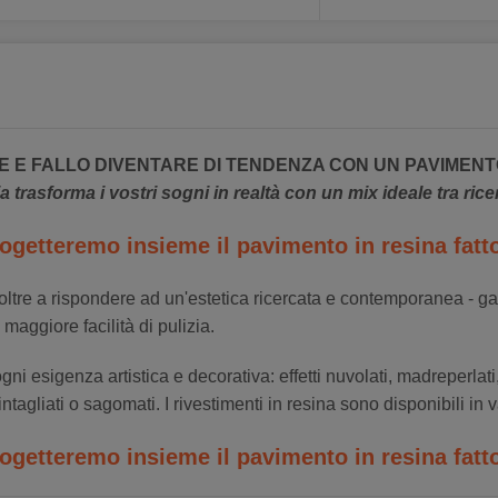
E E FALLO DIVENTARE DI TENDENZA CON UN PAVIMEN
ia trasforma i vostri sogni in realtà con un mix ideale tra ric
getteremo insieme il pavimento in resina fatto
- oltre a rispondere ad un'estetica ricercata e contemporanea - g
maggiore facilità di pulizia.
i esigenza artistica e decorativa: effetti nuvolati, madreperlati,
intagliati o sagomati. I rivestimenti in resina sono disponibili in 
getteremo insieme il pavimento in resina fatto